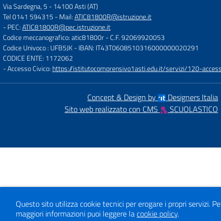
Via Sardegna, 5
-
14100 Asti (AT)
Tel 0141 594315
- Mail:
ATIC81800R@istruzione.it
- PEC:
ATIC81800R@pec.istruzione.it
Codice meccanografico: atic81800r
- C.F. 92069920053
Codice Univoco : UFB5JK
- IBAN: IT43T0608510316000000020291
CODICE ENTE: 1172062
- Accesso Civico:
https://istitutocomprensivo1asti.edu.it/servizi/120-access
Concept & Design by
Designers Italia
Sito web realizzato con CMS
SCUOLASTICO
Questo sito utilizza cookie tecnici per erogare i propri servizi.
Pe
maggiori informazioni puoi leggere la
cookie policy
.