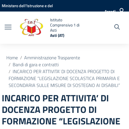
Vai ai contenuti
Vai al menu di navigazione
Vai al footer
Ministero dell'Istruzione e del
Accedi
Merito
Istituto
Comprensivo 1 di
Asti
Asti (AT)
Home
Amministrazione Trasparente
Bandi di gara e contratti
INCARICO PER ATTIVITA’ DI DOCENZA PROGETTO DI
FORMAZIONE “LEGISLAZIONE SCOLASTICA PRIMARIA E
SECONDARIA SULLE MISURE DI SOSTEGNO AI DISABILI”
INCARICO PER ATTIVITA’ DI
DOCENZA PROGETTO DI
FORMAZIONE “LEGISLAZIONE