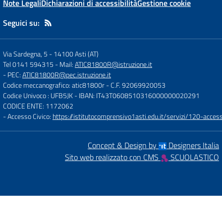
Note Legali
Dichiarazioni di accessibilità
Gestione cookie
Seguici su:
Via Sardegna, 5
-
14100 Asti (AT)
Tel 0141 594315
- Mail:
ATIC81800R@istruzione.it
- PEC:
ATIC81800R@pec.istruzione.it
Codice meccanografico: atic81800r
- C.F. 92069920053
Codice Univoco : UFB5JK
- IBAN: IT43T0608510316000000020291
CODICE ENTE: 1172062
- Accesso Civico:
https://istitutocomprensivo1asti.edu.it/servizi/120-access
Concept & Design by
Designers Italia
Sito web realizzato con CMS
SCUOLASTICO