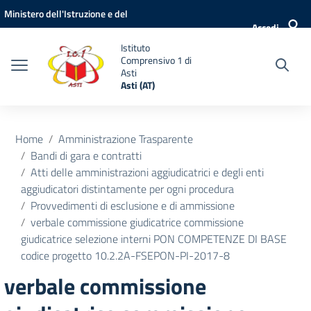
Vai ai contenuti
Vai al menu di navigazione
Vai al footer
Ministero dell'Istruzione e del
Accedi
Merito
Istituto
Comprensivo 1 di
Asti
Asti (AT)
Home
Amministrazione Trasparente
Bandi di gara e contratti
Atti delle amministrazioni aggiudicatrici e degli enti
aggiudicatori distintamente per ogni procedura
Provvedimenti di esclusione e di ammissione
verbale commissione giudicatrice commissione
giudicatrice selezione interni PON COMPETENZE DI BASE
codice progetto 10.2.2A-FSEPON-PI-2017-8
verbale commissione