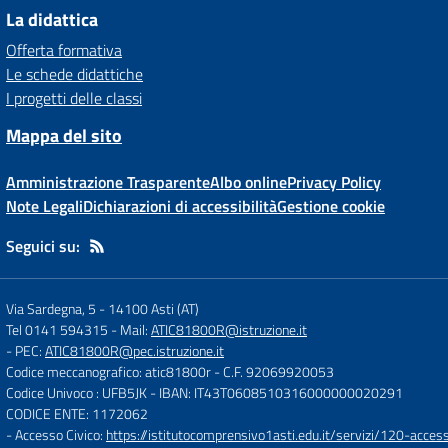
La didattica
Offerta formativa
Le schede didattiche
I progetti delle classi
Mappa del sito
Amministrazione Trasparente
Albo online
Privacy Policy
Note Legali
Dichiarazioni di accessibilità
Gestione cookie
Seguici su:
Via Sardegna, 5
-
14100 Asti (AT)
Tel 0141 594315
- Mail:
ATIC81800R@istruzione.it
- PEC:
ATIC81800R@pec.istruzione.it
Codice meccanografico: atic81800r
- C.F. 92069920053
Codice Univoco : UFB5JK
- IBAN: IT43T0608510316000000020291
CODICE ENTE: 1172062
- Accesso Civico:
https://istitutocomprensivo1asti.edu.it/servizi/120-access